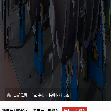
当前位置：
产品中心
>
特种材料设备
通用钛材静设备
通用钛材动设备
特种材料设备