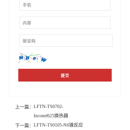
LFTN-TS0702-
上一篇：
Inconel625换热器
LFTN-TS0105-N6镍反应
下一篇：