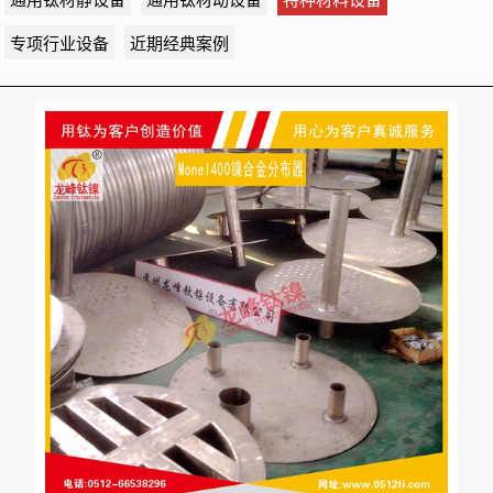
专项行业设备
近期经典案例