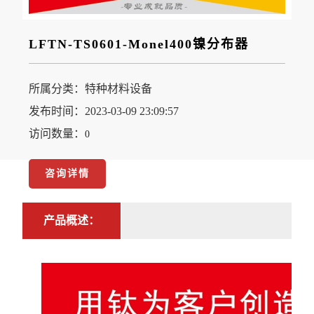
LFTN-TS0601-Monel400镍分布器
所属分类：
特种材料设备
发布时间：2023-03-09 23:09:57
访问数量：
0
咨询详情
产品概述：