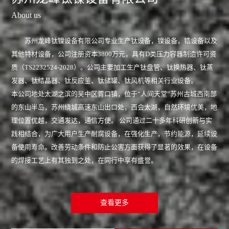
About us
苏州龙峰钛镍设备有限公司专业生产钛设备，镍设备，锆设备以及
其他特材设备，公司注册资本3800万元，具有D类压力容器制造许可资
质（TS2232524-2028）。公司主要加工生产钛盘管、钛换热器、钛蒸
发器、钛结晶器、钛反应釜、钛储罐、钛风机等相关行业设备。
本公司地处太湖之滨的吴中区胥口镇，位于“人间天堂”苏州古城西南部
的东山半岛，苏州绕城高速东山出口处，西会太湖，自然环境优美，地
理位置优越，交通发达，通信方便。 公司通过二十多年科研创新与实
践相结合，为广大用户生产耐腐设备，在强化生产，节约能源，延续设
备使用寿命。改善劳动条件和防止公害方面获得了显著的效果，在设备
的焊接工艺上有其独到之处，在同行中享有盛誉。
查看更多