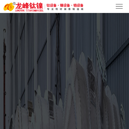
首
页
关
于
产
我
品
新
们
中
闻
客
心
中
户
人
心
案
才
联
例
招
系
聘
我
们